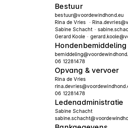
Bestuur
bestuur@voordewindhond.eu
Rina de Vries 
 - 
Rina.devries@
Sabine Schacht
 - 
sabine.scha
Gerard Koole 
- 
gerard.koole@v
Hondenbemiddeling
bemiddeling@voordewindhond
06 12281478
Opvang & vervoer
Rina de Vries
rina.devries@voordewindhond.
06 12281478
Ledenadministratie
Sabine Schacht
sabine.schacht@voordewindh
Bankgegevens